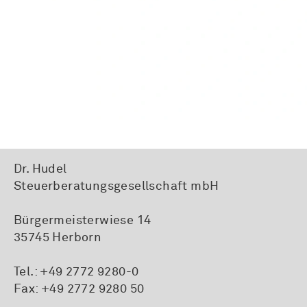
Dr. Hudel
Steuerberatungsgesellschaft mbH
Bürgermeisterwiese 14
35745 Herborn
Tel.:
+49 2772 9280-0
Fax: +49 2772 9280 50