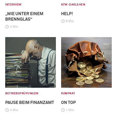
INTERVIEW
KFW-DARLEHEN
„WIE UNTER EINEM
HELP!
BRENNGLAS“
6 Min
4 Min
BETRIEBSPRÜFUNGEN
KOMPAKT
PAUSE BEIM FINANZAMT
ON TOP
4 Min
1 Min