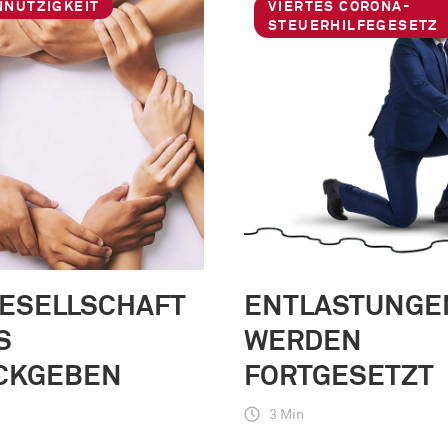
NNÜTZIGKEIT
VIERTES CORONA-
STEUERHILFEGESETZ
GESELLSCHAFT
ENTLASTUNGE
S
WERDEN
CKGEBEN
FORTGESETZT
3 Min