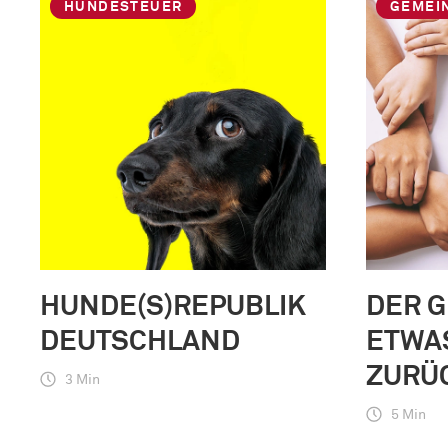
HUNDESTEUER
GEMEI
HUNDE(S)REPUBLIK
DER 
DEUTSCHLAND
ETWA
ZURÜ
3 Min
5 Min