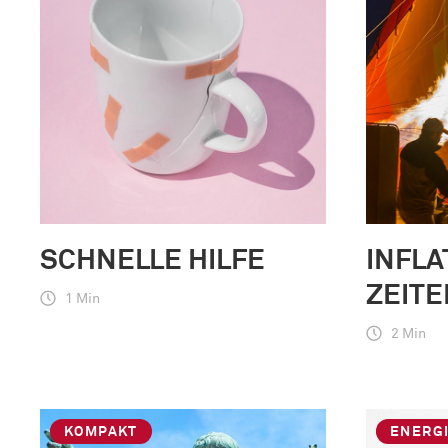
SCHNELLE HILFE
INFLA
ZEITE
1 Min
2 Min
KOMPAKT
ENERG