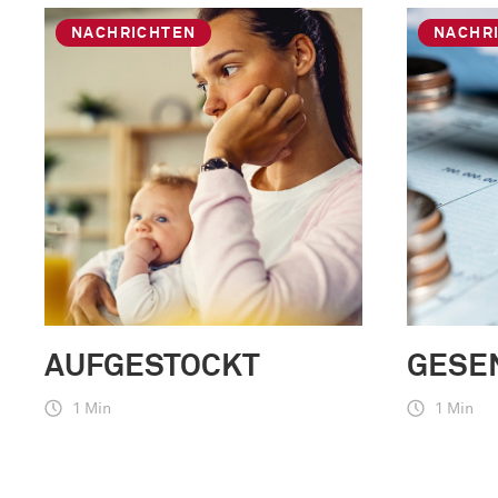
NACHRICHTEN
NACHR
AUFGESTOCKT
GESE
1 Min
1 Min