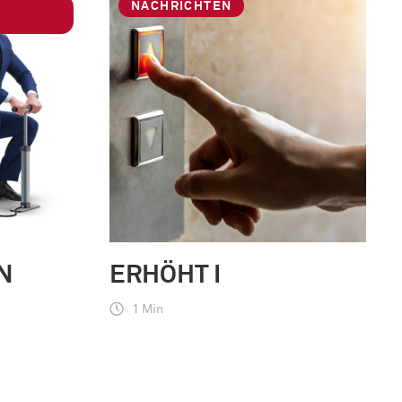
NACHRICHTEN
N
ERHÖHT I
1 Min