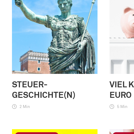
STEUER-
VIEL 
GESCHICHTE(N)
EURO
2 Min
5 Min