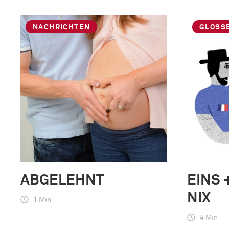
NACHRICHTEN
GLOSS
ABGELEHNT
EINS 
NIX
1 Min
4 Min