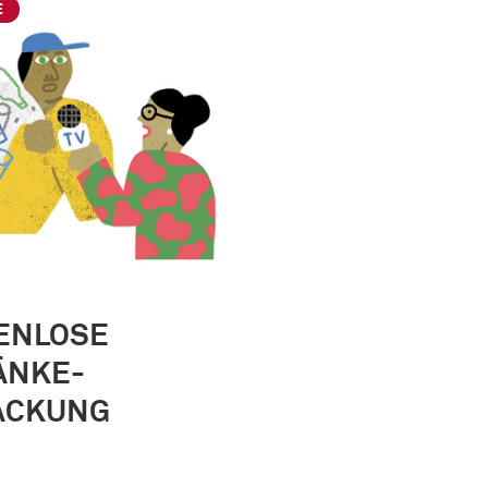
E
ENLOSE
ÄNKE-
ACKUNG