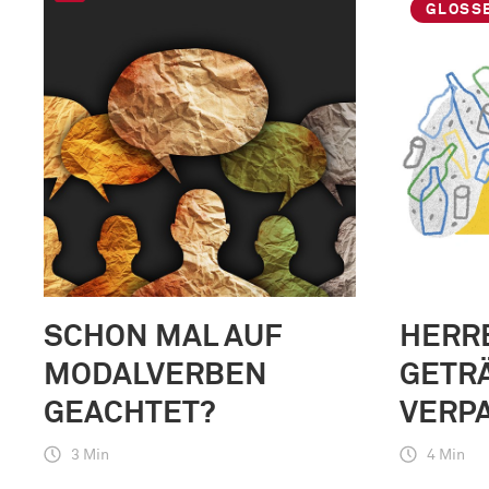
GLOSS
SCHON MAL AUF
HERR
MODALVERBEN
GETR
GEACHTET?
VERP
3 Min
4 Min