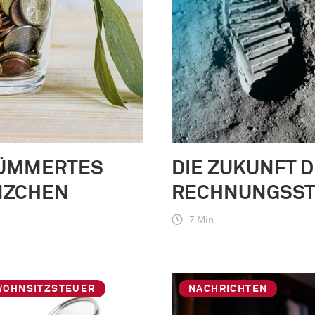
ÜMMERTES
DIE ZUKUNFT 
NZCHEN
RECHNUNGSST
7 Min
WOHNSITZSTEUER
NACHRICHTEN