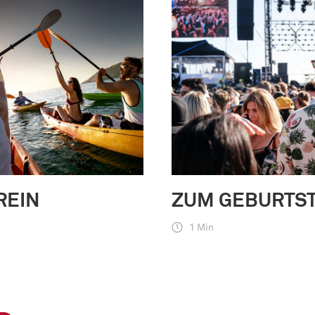
REIN
ZUM GEBURTS
1 Min