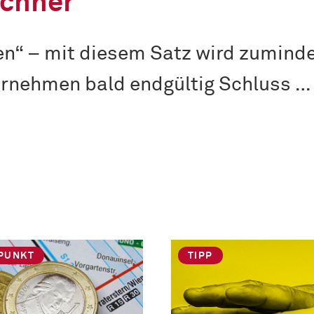
chner
ten“ – mit diesem Satz wird zumind
rnehmen bald endgültig Schluss …
PUNKT
TIPP