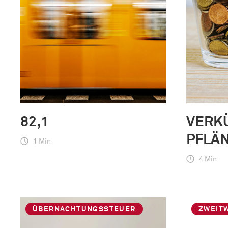
82,1
VERK
PFLÄ
1 Min
4 Min
ÜBERNACHTUNGSSTEUER
ZWEIT