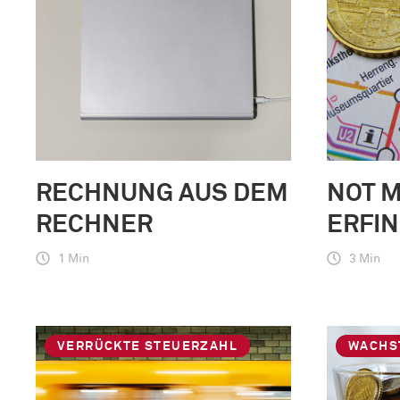
RECHNUNG AUS DEM
NOT 
RECHNER
ERFI
1 Min
3 Min
VERRÜCKTE STEUERZAHL
WACHS