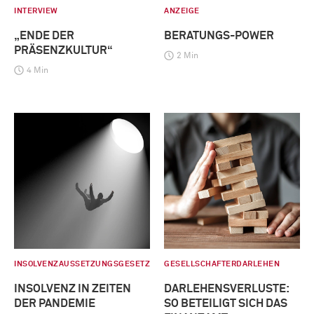
INTERVIEW
ANZEIGE
„ENDE DER
BERATUNGS-POWER
PRÄSENZKULTUR“
2 Min
4 Min
INSOLVENZAUSSETZUNGSGESETZ
GESELLSCHAFTERDARLEHEN
INSOLVENZ IN ZEITEN
DARLEHENSVERLUSTE:
DER PANDEMIE
SO BETEILIGT SICH DAS