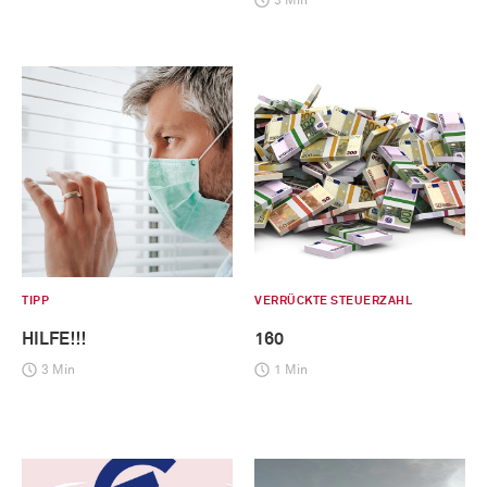
3 Min
TIPP
VERRÜCKTE STEUERZAHL
HILFE!!!
160
3 Min
1 Min