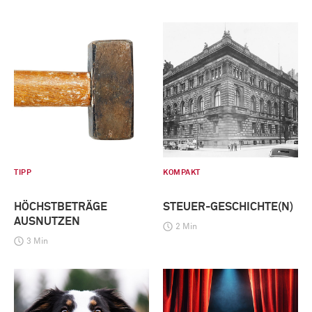
TIPP
KOMPAKT
HÖCHSTBETRÄGE
STEUER-GESCHICHTE(N)
AUSNUTZEN
2 Min
3 Min