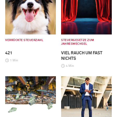
VERRÜCKTE STEUERZAHL
STEUERGESETZE ZUM
JAHRESWECHSEL
421
VIEL RAUCH UM FAST
NICHTS
1 Min
4 Min