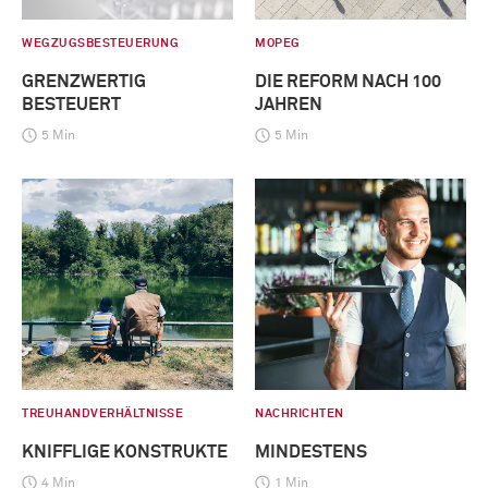
WEGZUGSBESTEUERUNG
MOPEG
GRENZWERTIG
DIE REFORM NACH 100
BESTEUERT
JAHREN
5 Min
5 Min
TREUHANDVERHÄLTNISSE
NACHRICHTEN
KNIFFLIGE KONSTRUKTE
MINDESTENS
4 Min
1 Min