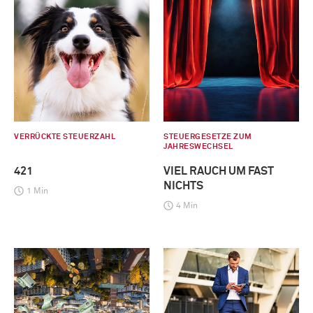
VERRÜCKTE STEUERZAHL
STEUERGESETZE ZUM
JAHRESWECHSEL
421
VIEL RAUCH UM FAST
NICHTS
1 Min
4 Min