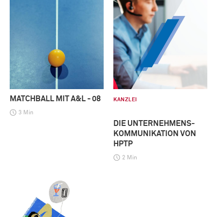
MATCHBALL MIT A&L - 08
KANZLEI
3 Min
DIE UNTERNEHMENS­
KOMMUNIKATION VON
HPTP
2 Min