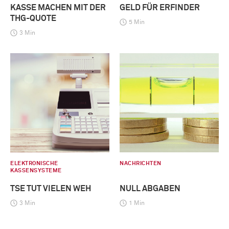
KASSE MACHEN MIT DER
GELD FÜR ERFINDER
THG-QUOTE
5 Min
3 Min
ELEKTRONISCHE
NACHRICHTEN
KASSENSYSTEME
TSE TUT VIELEN WEH
NULL ABGABEN
3 Min
1 Min