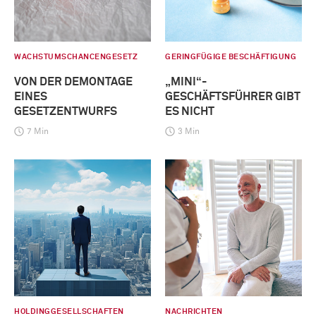
WACHSTUMSCHANCENGESETZ
GERINGFÜGIGE BESCHÄFTIGUNG
VON DER DEMONTAGE
„MINI“-
EINES
GESCHÄFTSFÜHRER GIBT
GESETZENTWURFS
ES NICHT
7 Min
3 Min
HOLDINGGESELLSCHAFTEN
NACHRICHTEN