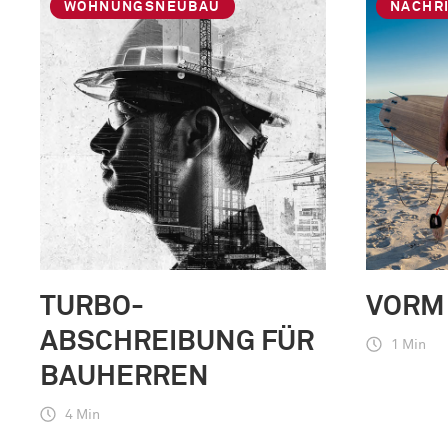
WOHNUNGSNEUBAU
NACHR
TURBO-
VORM
ABSCHREIBUNG FÜR
1 Min
BAUHERREN
4 Min