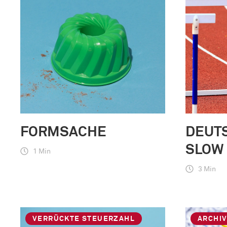
FORMSACHE
DEUT
SLOW
1 Min
3 Min
VERRÜCKTE STEUERZAHL
ARCHI