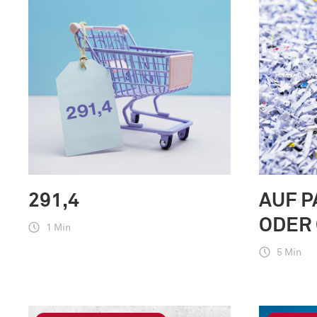
291,4
AUF P
ODER 
1 Min
5 Min