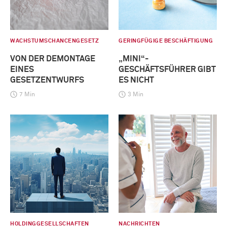
WACHSTUMSCHANCENGESETZ
GERINGFÜGIGE BESCHÄFTIGUNG
VON DER DEMONTAGE
„MINI“-
EINES
GESCHÄFTSFÜHRER GIBT
GESETZENTWURFS
ES NICHT
7 Min
3 Min
HOLDINGGESELLSCHAFTEN
NACHRICHTEN