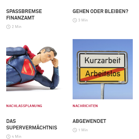
SPASSBREMSE F
GEHEN ODER BLEIBEN?
INANZAMT
3 Min
2 Min
NACHLASSPLANUNG
NACHRICHTEN
DAS
ABGEWENDET
SUPERVERMÄCHTNIS
1 Min
4 Min