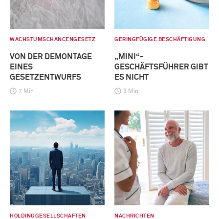
WACHSTUMSCHANCENGESETZ
GERINGFÜGIGE BESCHÄFTIGUNG
VON DER DEMONTAGE
„MINI“-
EINES
GESCHÄFTSFÜHRER GIBT
GESETZENTWURFS
ES NICHT
7 Min
3 Min
HOLDINGGESELLSCHAFTEN
NACHRICHTEN