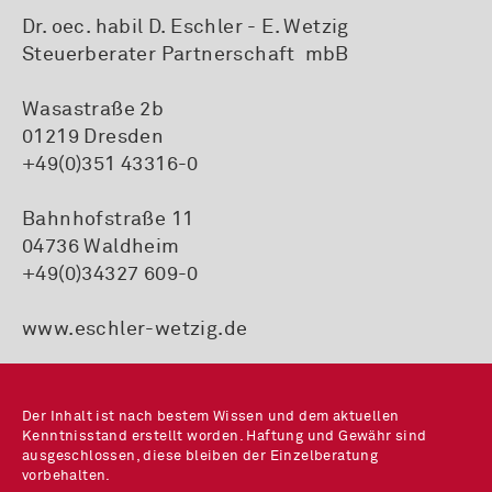
Dr. oec. habil D. Eschler - E. Wetzig
Steuerberater Partnerschaft mbB
Wasastraße 2b
01219 Dresden
+49(0)351 43316-0
Bahnhofstraße 11
04736 Waldheim
+49(0)34327 609-0
www.eschler-wetzig.de
Der Inhalt ist nach bestem Wissen und dem aktuellen
Kenntnisstand erstellt worden. Haftung und Gewähr sind
ausgeschlossen, diese bleiben der Einzelberatung
vorbehalten.