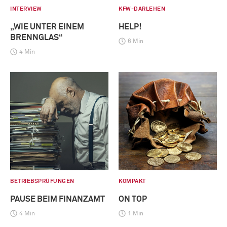
INTERVIEW
KFW-DARLEHEN
„WIE UNTER EINEM
HELP!
BRENNGLAS“
6 Min
4 Min
BETRIEBSPRÜFUNGEN
KOMPAKT
PAUSE BEIM FINANZAMT
ON TOP
4 Min
1 Min