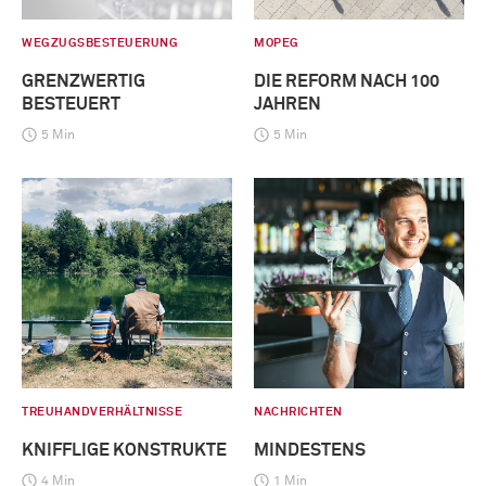
WEGZUGSBESTEUERUNG
MOPEG
GRENZWERTIG
DIE REFORM NACH 100
BESTEUERT
JAHREN
5 Min
5 Min
TREUHANDVERHÄLTNISSE
NACHRICHTEN
KNIFFLIGE KONSTRUKTE
MINDESTENS
4 Min
1 Min