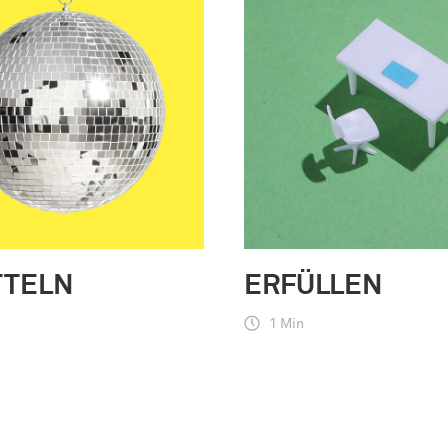
TTELN
ERFÜLLEN
1 Min