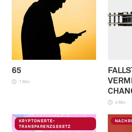
65
FALLS
VERM
1 Min
CHAN
4 Min
KRYPTOWERTE-
NACHR
TRANSPARENZGESETZ