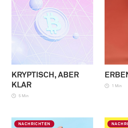
KRYPTISCH, ABER
ERBE
KLAR
1 Min
5 Min
NACHRICHTEN
NACHR