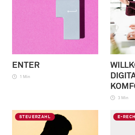
ENTER
WILL
DIGIT
1 Min
KOMF
3 Min
STEUERZAHL
E-REC