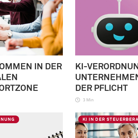
KOMMEN IN DER
KI-VERORDNUN
ALEN
UNTERNEHMEN
ORTZONE
DER PFLICHT
3 Min
HNUNG
KI IN DER STEUERBER