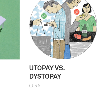
UTOPAY VS.
DYSTOPAY
4 Min