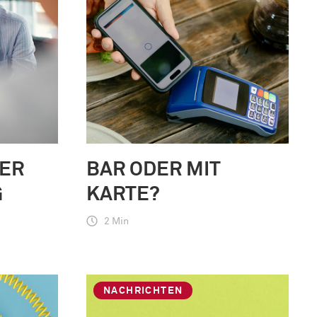
DER
BAR ODER MIT
G
KARTE?
2 Min
NACHRICHTEN