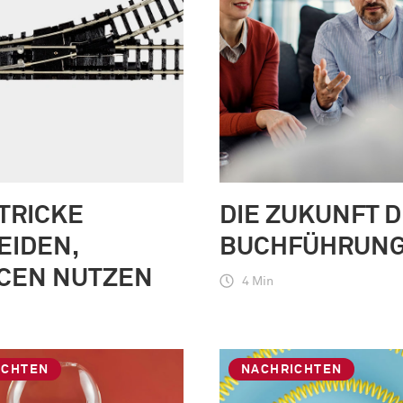
TRICKE
DIE ZUKUNFT 
EIDEN,
BUCHFÜHRUN
CEN NUTZEN
4 Min
ICHTEN
NACHRICHTEN