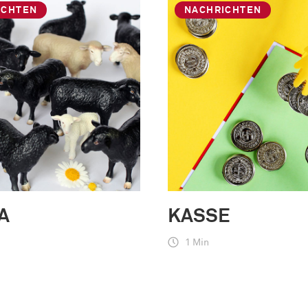
ICHTEN
NACHRICHTEN
A
KASSE
1 Min