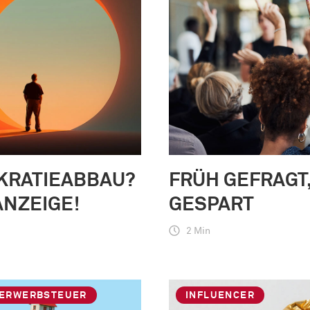
KRATIEABBAU?
FRÜH GEFRAGT,
ANZEIGE!
GESPART
2 Min
ERWERBSTEUER
INFLUENCER