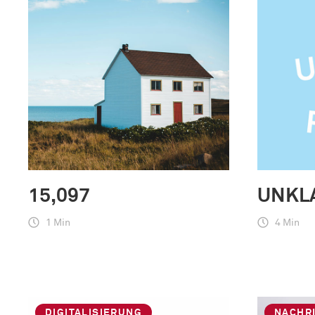
15,097
UNKL
1 Min
4 Min
DIGITALISIERUNG
NACHR