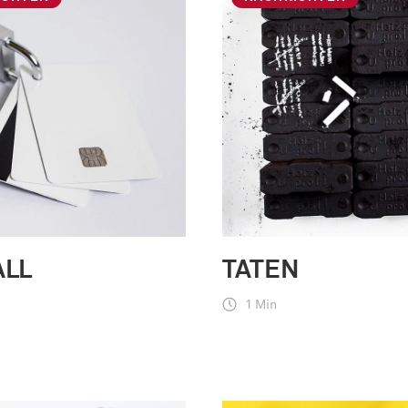
ALL
TATEN
1 Min