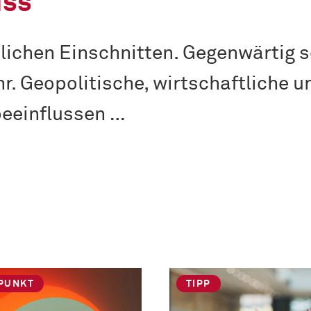
uss
zlichen Einschnitten. Gegenwärtig s
r. Geopolitische, wirtschaftliche u
beeinflussen …
PUNKT
TIPP