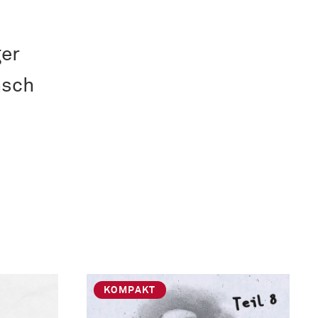
ger
nsch
KOMPAKT