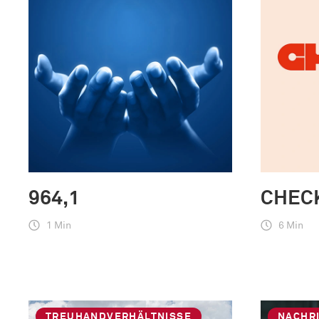
964,1
CHECK
1 Min
6 Min
TREUHANDVERHÄLTNISSE
NACHR