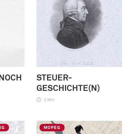
 NOCH
STEUER-
GESCHICHTE(N)
2 Min
NG
MOPEG