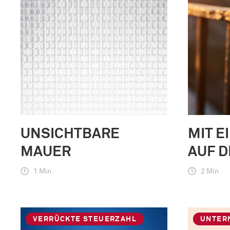
UNSICHTBARE
MIT E
MAUER
AUF D
1 Min
2 Min
VERRÜCKTE STEUERZAHL
UNTER