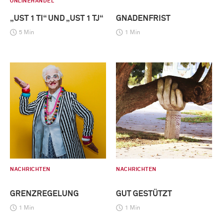
ONLINEHANDEL
„UST 1 TI“ UND „UST 1 TJ“
GNADENFRIST
5 Min
1 Min
NACHRICHTEN
NACHRICHTEN
GRENZREGELUNG
GUT GESTÜTZT
1 Min
1 Min