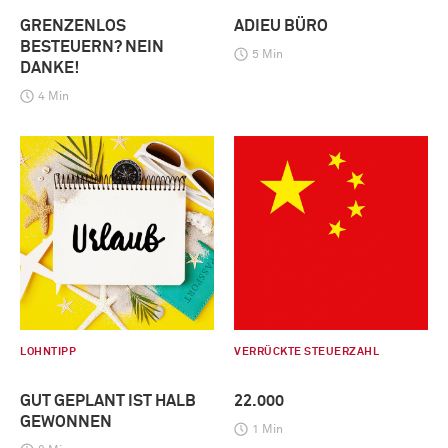
GRENZENLOS
ADIEU BÜRO
BESTEUERN? NEIN
5 Min
DANKE!
4 Min
LOHNTIPP
VERRÜCKTE STEUERZAHL
GUT GEPLANT IST HALB
22.000
GEWONNEN
1 Min