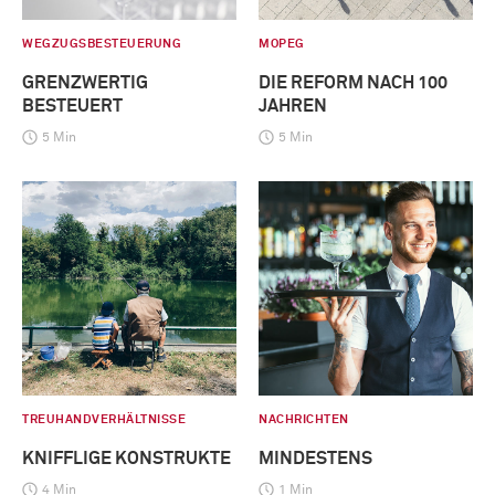
WEGZUGSBESTEUERUNG
MOPEG
GRENZWERTIG
DIE REFORM NACH 100
BESTEUERT
JAHREN
5 Min
5 Min
TREUHANDVERHÄLTNISSE
NACHRICHTEN
KNIFFLIGE KONSTRUKTE
MINDESTENS
4 Min
1 Min