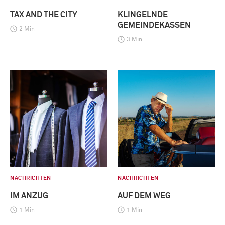
TAX AND THE CITY
KLINGELNDE
GEMEINDEKASSEN
2 Min
3 Min
NACHRICHTEN
NACHRICHTEN
IM ANZUG
AUF DEM WEG
1 Min
1 Min