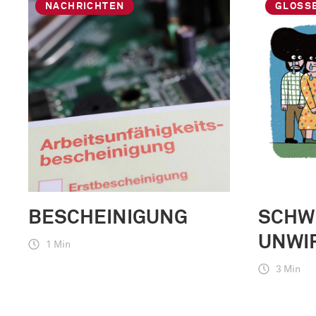
NACHRICHTEN
GLOSS
BESCHEINIGUNG
SCHW
UNWI
1 Min
3 Min