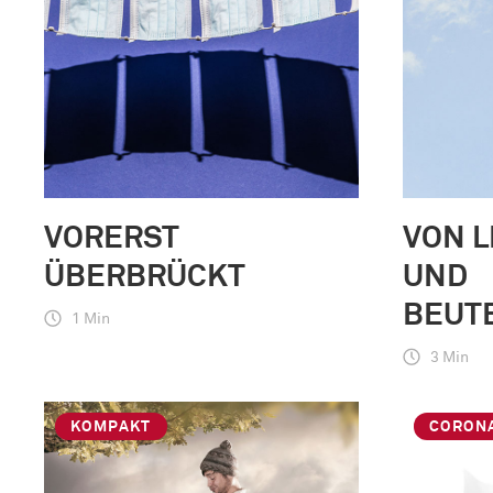
VORERST
VON L
ÜBERBRÜCKT
UND
BEUT
1 Min
3 Min
KOMPAKT
CORON