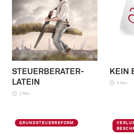
STEUERBERATER-
KEIN 
LATEIN
5 Min
2 Min
GRUNDSTEUERREFORM
VERLU
BESCH