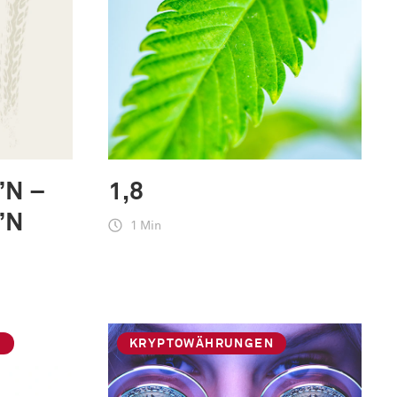
’N –
1,8
’N
1 Min
G
KRYPTOWÄHRUNGEN