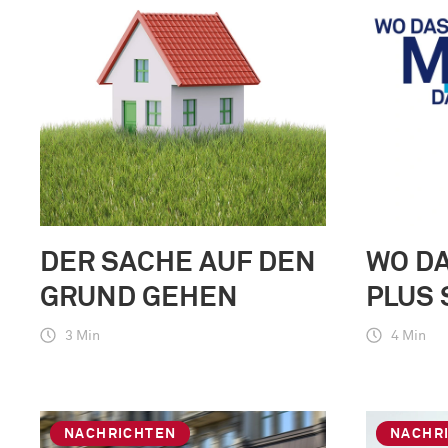
DER SACHE AUF DEN
WO DA
GRUND GEHEN
PLUS
3 Min
4 Min
NACHRICHTEN
NACHR