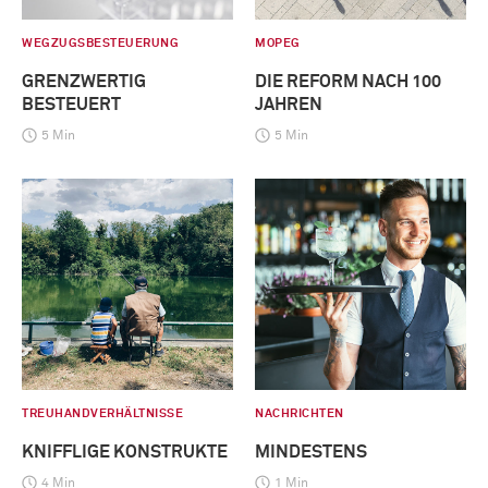
WEGZUGSBESTEUERUNG
MOPEG
GRENZWERTIG
DIE REFORM NACH 100
BESTEUERT
JAHREN
5 Min
5 Min
TREUHANDVERHÄLTNISSE
NACHRICHTEN
KNIFFLIGE KONSTRUKTE
MINDESTENS
4 Min
1 Min