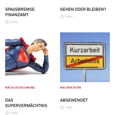
SPASSBREMSE F
GEHEN ODER BLEIBEN?
INANZAMT
3 Min
2 Min
NACHLASSPLANUNG
NACHRICHTEN
DAS
ABGEWENDET
SUPERVERMÄCHTNIS
1 Min
4 Min