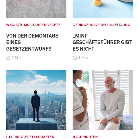
WACHSTUMSCHANCENGESETZ
GERINGFÜGIGE BESCHÄFTIGUNG
VON DER DEMONTAGE
„MINI“-
EINES
GESCHÄFTSFÜHRER GIBT
GESETZENTWURFS
ES NICHT
7 Min
3 Min
HOLDINGGESELLSCHAFTEN
NACHRICHTEN