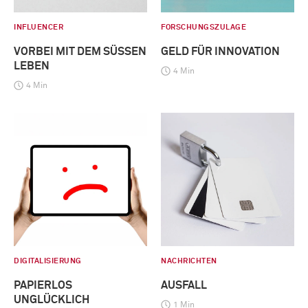
INFLUENCER
FORSCHUNGSZULAGE
VORBEI MIT DEM SÜSSEN L
GELD FÜR INNOVATION
EBEN
4 Min
4 Min
DIGITALISIERUNG
NACHRICHTEN
PAPIERLOS
AUSFALL
UNGLÜCKLICH
1 Min