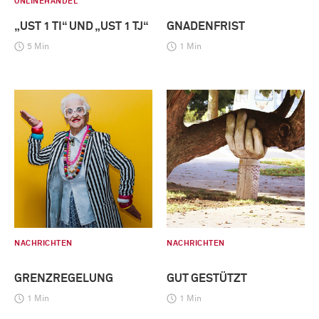
ONLINEHANDEL
„UST 1 TI“ UND „UST 1 TJ“
GNADENFRIST
5 Min
1 Min
NACHRICHTEN
NACHRICHTEN
GRENZREGELUNG
GUT GESTÜTZT
1 Min
1 Min