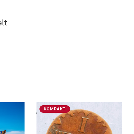
lt
…
KOMPAKT