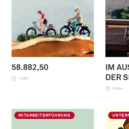
58.882,50
IM AU
DER S
1 Min
6 Min
MITARBEITERFÜHRUNG
UNTER