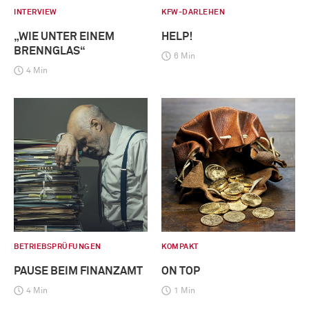
INTERVIEW
KFW-DARLEHEN
„WIE UNTER EINEM
HELP!
BRENNGLAS“
6 Min
4 Min
BETRIEBSPRÜFUNGEN
KOMPAKT
PAUSE BEIM FINANZAMT
ON TOP
4 Min
1 Min