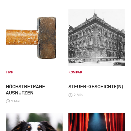
TIPP
KOMPAKT
HÖCHSTBETRÄGE
STEUER-GESCHICHTE(N)
AUSNUTZEN
2 Min
3 Min