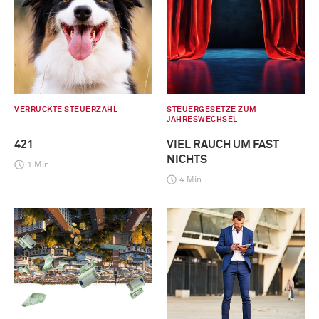
VERRÜCKTE STEUERZAHL
STEUERGESETZE ZUM
JAHRESWECHSEL
421
VIEL RAUCH UM FAST
NICHTS
1 Min
4 Min