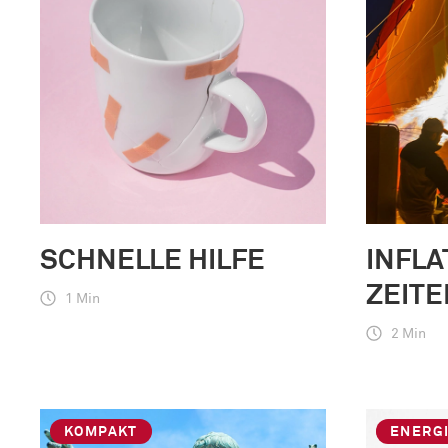
SCHNELLE HILFE
INFLA
ZEITE
1 Min
2 Min
KOMPAKT
ENERG