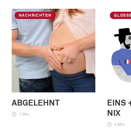
NACHRICHTEN
GLOSS
ABGELEHNT
EINS 
NIX
1 Min
4 Min