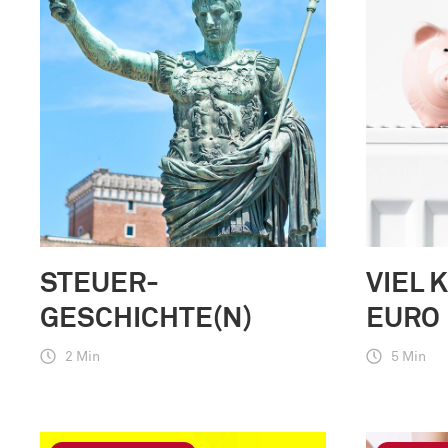
STEUER-
VIEL 
GESCHICHTE(N)
EURO
2 Min
5 Min