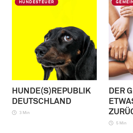
HUNDESTEUER
GEMEI
HUNDE(S)REPUBLIK
DER 
DEUTSCHLAND
ETWA
ZURÜ
3 Min
5 Min