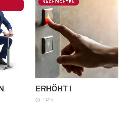
NACHRICHTEN
N
ERHÖHT I
1 Min