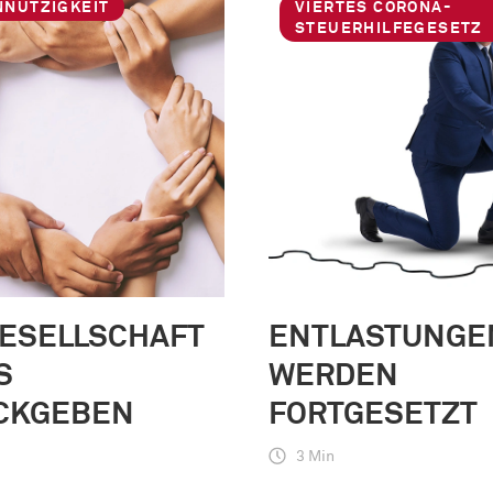
NNÜTZIGKEIT
VIERTES CORONA-
STEUERHILFEGESETZ
GESELLSCHAFT
ENTLASTUNGE
S
WERDEN
CKGEBEN
FORTGESETZT
3 Min