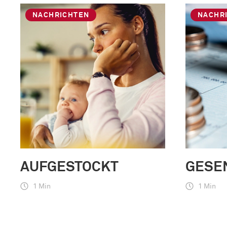
NACHRICHTEN
NACHR
AUFGESTOCKT
GESE
1 Min
1 Min