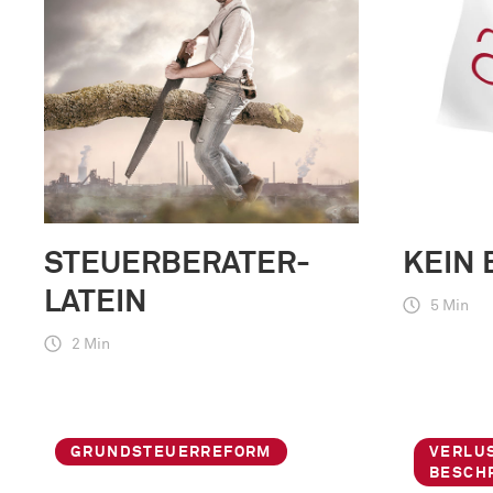
STEUERBERATER-
KEIN 
LATEIN
5 Min
2 Min
GRUNDSTEUERREFORM
VERLU
BESCH