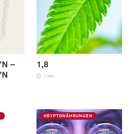
’N –
1,8
’N
1 Min
G
KRYPTOWÄHRUNGEN