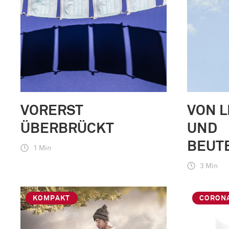
VORERST
VON L
ÜBERBRÜCKT
UND
BEUT
1 Min
3 Min
KOMPAKT
CORON