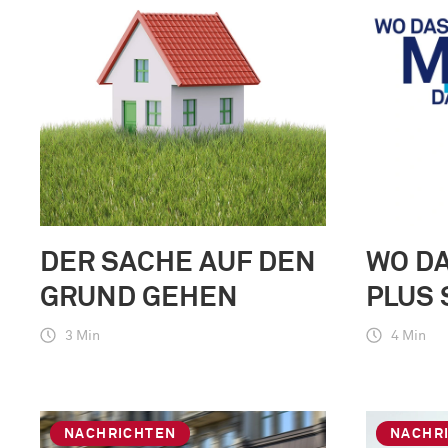
DER SACHE AUF DEN
WO DA
GRUND GEHEN
PLUS
3 Min
4 Min
NACHRICHTEN
NACHR