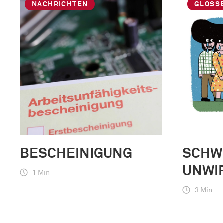
NACHRICHTEN
GLOSS
BESCHEINIGUNG
SCHW
UNWI
1 Min
3 Min