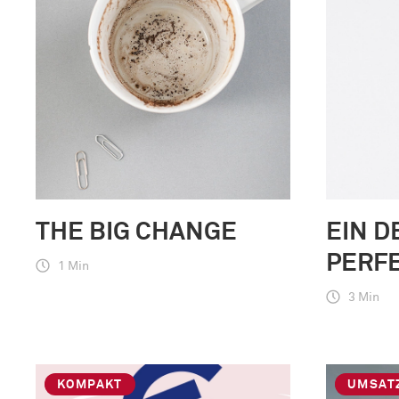
THE BIG CHANGE
EIN D
PERF
1 Min
3 Min
KOMPAKT
UMSAT