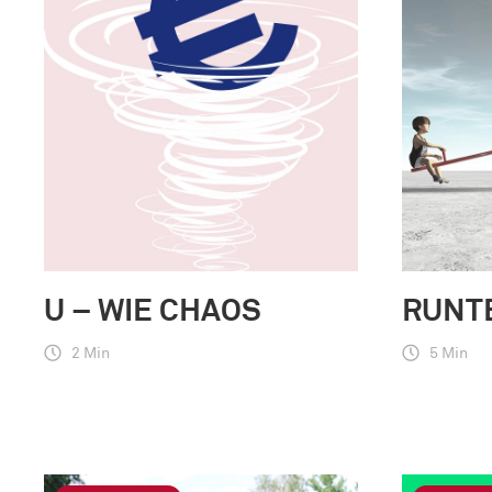
U – WIE CHAOS
RUNT
2 Min
5 Min