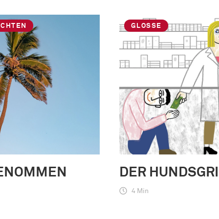
ICHTEN
GLOSSE
ENOMMEN
DER HUNDSGRI
4 Min