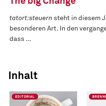
The big Change
tatort:steuern
steht in diesem J
besonderen Art. In den vergange
dass …
Inhalt
EDITORIAL
BRENN