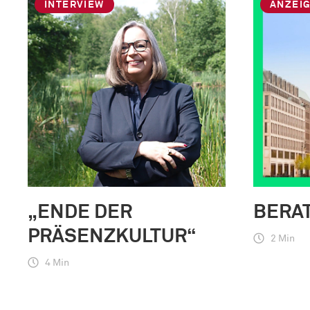
INTERVIEW
ANZEI
„ENDE DER
BERA
PRÄSENZKULTUR“
2 Min
4 Min