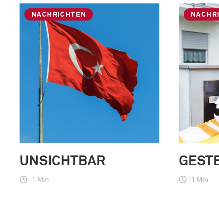
NACHRICHTEN
NACHR
UNSICHTBAR
GEST
1 Min
1 Min