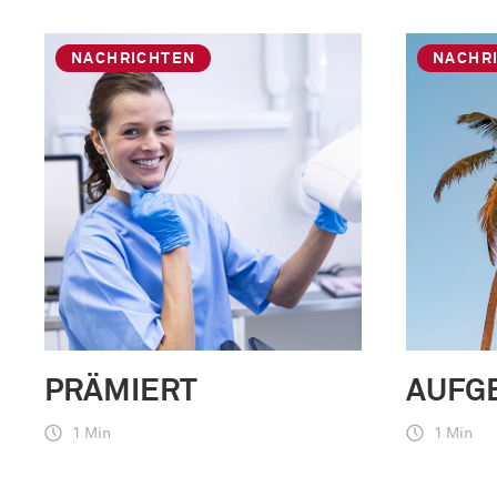
NACHRICHTEN
NACHR
PRÄMIERT
AUFG
1 Min
1 Min